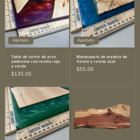
Agotado
Agotado
Tabla de servir de arce
Mantequera de madera de
ambrosia con resina roja
fresno y resina azul
y verde
Precio
$55.00
Precio
$135.00
habitual
habitual