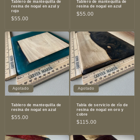
Tablero de mantequilla de
Tablero de mantequilla de
resina de nogal en azul y
resina de nogal en azul
rojo
Precio
$55.00
Precio
$55.00
habitual
habitual
Agotado
Agotado
Tablero de mantequilla de
Tabla de servicio de río de
resina de nogal en azul
resina de nogal en oro y
cobre
Precio
$55.00
Precio
$115.00
habitual
habitual