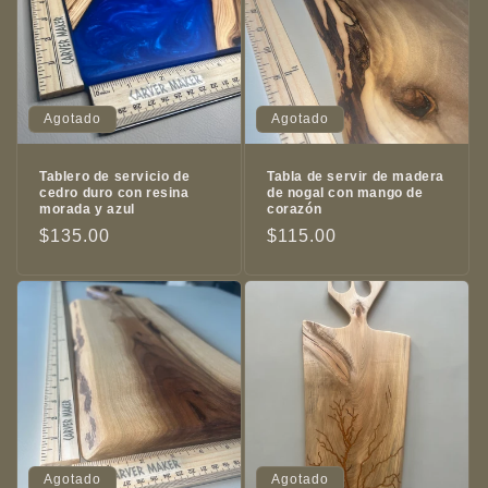
Agotado
Agotado
Tablero de servicio de
Tabla de servir de madera
cedro duro con resina
de nogal con mango de
morada y azul
corazón
Precio
$135.00
Precio
$115.00
habitual
habitual
Agotado
Agotado