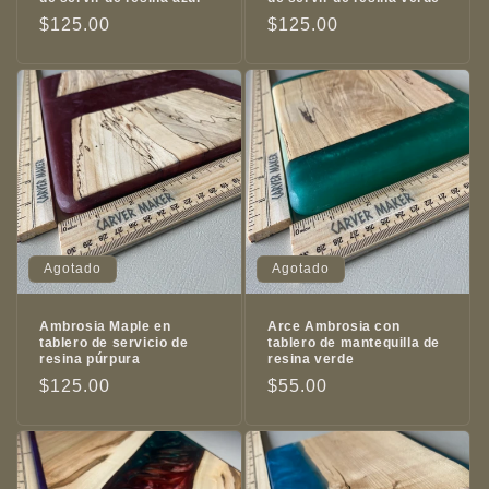
Precio
$125.00
Precio
$125.00
habitual
habitual
Agotado
Agotado
Ambrosia Maple en
Arce Ambrosia con
tablero de servicio de
tablero de mantequilla de
resina púrpura
resina verde
Precio
$125.00
Precio
$55.00
habitual
habitual