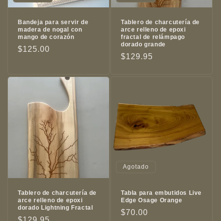
Bandeja para servir de
Tablero de charcutería de
madera de nogal con
arce relleno de epoxi
mango de corazón
fractal de relámpago
dorado grande
Precio
$125.00
Precio
$129.95
habitual
habitual
Agotado
Tablero de charcutería de
Tabla para embutidos Live
arce relleno de epoxi
Edge Osage Orange
dorado Lightning Fractal
Precio
$70.00
Precio
$129.95