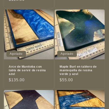
habitual
habitual
Agotado
Agotado
Arce de Manitoba con
Maple Burl en tablero de
tabla de servir de resina
mantequilla de resina
azul
verde y azul
Precio
$135.00
Precio
$55.00
habitual
habitual