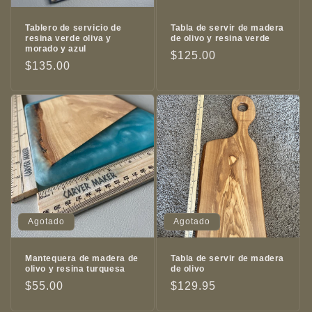
Tablero de servicio de
Tabla de servir de madera
resina verde oliva y
de olivo y resina verde
morado y azul
Precio
$125.00
Precio
$135.00
habitual
habitual
Agotado
Agotado
Mantequera de madera de
Tabla de servir de madera
olivo y resina turquesa
de olivo
Precio
$55.00
Precio
$129.95
habitual
habitual