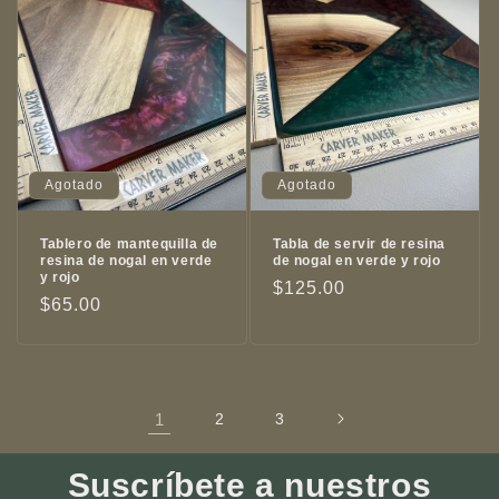
Agotado
Agotado
Tablero de mantequilla de
Tabla de servir de resina
resina de nogal en verde
de nogal en verde y rojo
y rojo
Precio
$125.00
Precio
$65.00
habitual
habitual
1
2
3
Suscríbete a nuestros