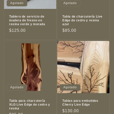
Agotado
Agotado
Tablero de servicio de
Tabla de charcutería Live
madera de fresno en
Edge de cedro y resina
resina verde y morada
azul
Precio
$125.00
Precio
$85.00
habitual
habitual
Agotado
Agotado
Tabla para charcutería
Tablas para embutidos
XLG Live Edge de cedro y
Cherry Live Edge
resina
Precio
$130.00