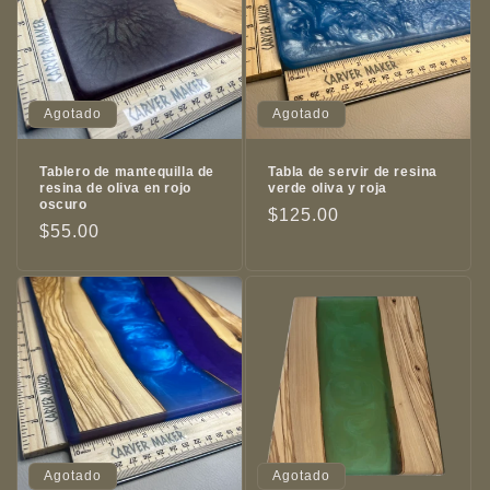
Agotado
Agotado
Tablero de mantequilla de
Tabla de servir de resina
resina de oliva en rojo
verde oliva y roja
oscuro
Precio
$125.00
Precio
$55.00
habitual
habitual
Agotado
Agotado