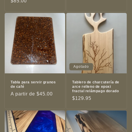
Precio
$85.00
habitual
habitual
Agotado
Tabla para servir granos
Tablero de charcutería de
de café
arce relleno de epoxi
fractal relámpago dorado
Precio
A partir de $45.00
Precio
$129.95
habitual
habitual