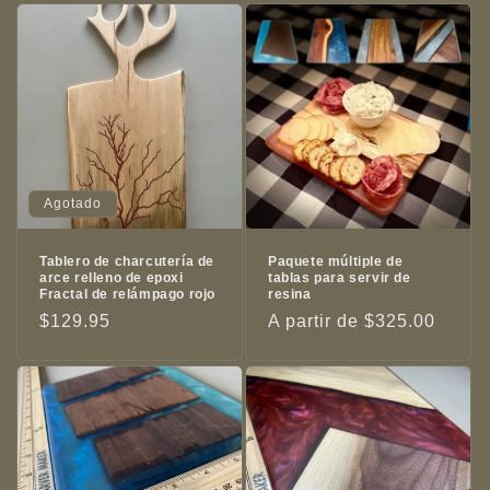
Agotado
Tablero de charcutería de
Paquete múltiple de
arce relleno de epoxi
tablas para servir de
Fractal de relámpago rojo
resina
Precio
$129.95
Precio
A partir de $325.00
habitual
habitual