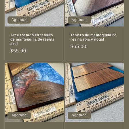
Agotado
Agotado
Arce tostado en tablero
Tablero de mantequilla de
de mantequilla de resina
resina roja y nogal
azul
Precio
$65.00
Precio
$55.00
habitual
habitual
Agotado
Agotado