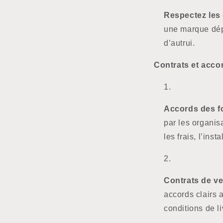
Respectez les d
une marque dépo
d’autrui.
Contrats et accor
Accords des f
par les organis
les frais, l’ins
Contrats de ve
accords clairs 
conditions de li