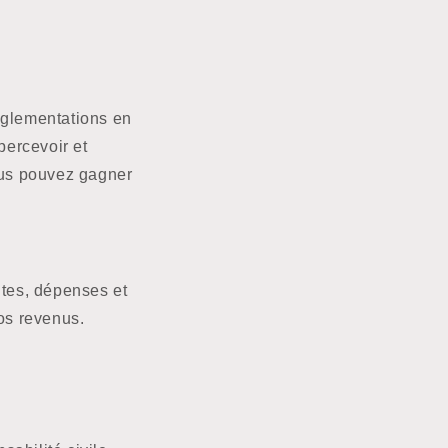
églementations en
percevoir et
ous pouvez gagner
ntes, dépenses et
os revenus.