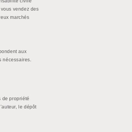
abilité civile
si vous vendez des
breux marchés
pondent aux
s nécessaires.
 de propriété
d'auteur, le dépôt